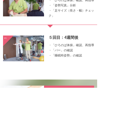
・「ひろのば体操」確認、再指導
・「姿勢写真」分析
・「足サイズ（長さ・幅）チェッ
ク」
５回目：4週間後
05
・「ひろのば体操」確認、再指導
・「パー」の確認
・「睡眠時姿勢」の確認
フットケア
FOOTCARE
コンディショニング
CONDITIONING