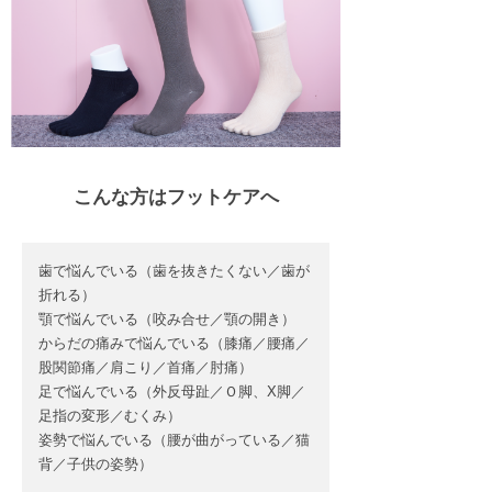
こんな方はフットケアへ
歯で悩んでいる（歯を抜きたくない／歯が
折れる）
顎で悩んでいる（咬み合せ／顎の開き）
からだの痛みで悩んでいる（膝痛／腰痛／
股関節痛／肩こり／首痛／肘痛）
足で悩んでいる（外反母趾／Ｏ脚、X脚／
足指の変形／むくみ）
姿勢で悩んでいる（腰が曲がっている／猫
背／子供の姿勢）